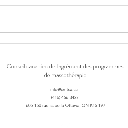
Plan stratégique
Félic
vient
Conseil canadien de l'agrément des programmes
de massothérapie
info@cmtca.ca
(416) 466-3427
605-150 rue Isabella Ottawa, ON K1S 1V7