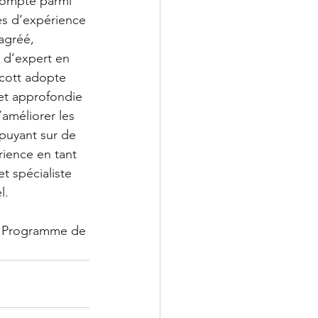
 compte parmi 
es d’expérience 
agréé, 
 d’expert en 
Scott adopte 
t approfondie 
’améliorer les 
puyant sur de 
ience en tant 
t spécialiste 
.  
u Programme de 