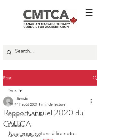
Post
Tous
ficswix
Tous
17 août 2021
1 min de lecture
Rapport annuel 2020 du
Rapports Annuels
CMTCA
Bulletins
Nous vous invitons à lire notre 
Announcements