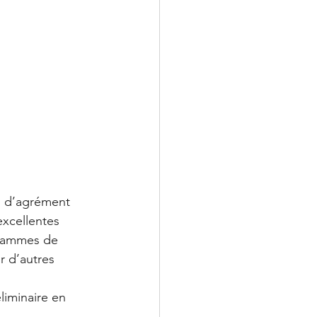
s d’agrément 
excellentes 
grammes de 
r d’autres 
liminaire en 