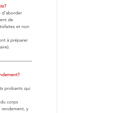
ts?
e d’aborder 
ent de 
sfaites et non 
nt à préparer 
ire).
rendement?
s probants qui 
 du corps 
r rendement, y 