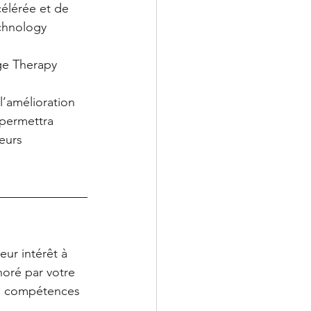
élérée et de 
chnology 
e Therapy 
’amélioration 
 permettra 
eurs 
ur intérêt à 
oré par votre 
os compétences 