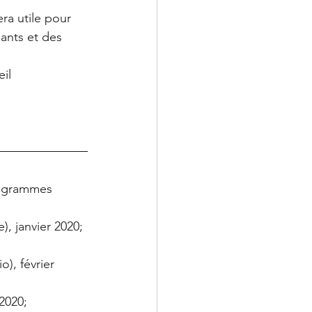
ra utile pour 
ants et des 
il 
rogrammes 
, janvier 2020; 
), février 
020;  