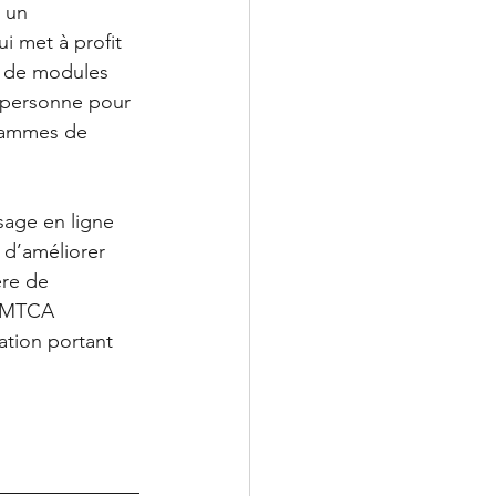
 un 
 met à profit 
n de modules 
 personne pour 
grammes de 
sage en ligne 
 d’améliorer 
re de 
 CMTCA 
ation portant 