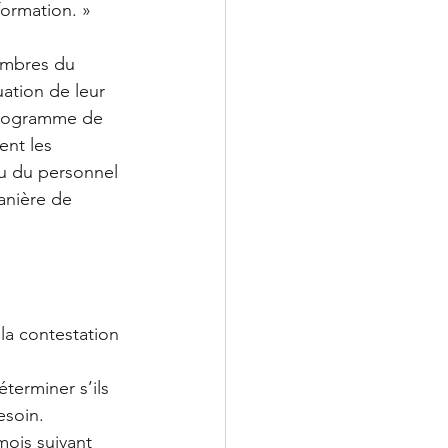
formation. »
embres du 
ation de leur 
 programme de 
nt les 
u du personnel 
manière de 
 la contestation 
terminer s’ils 
esoin.  
ois suivant 