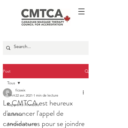
Post
Tous
ficswix
Tous
22 avr. 2021
1 min de lecture
Le CMTCA est heureux
Rapports Annuels
d'annoncer l'appel de
Bulletins
candidatures pour se joindre
Announcements