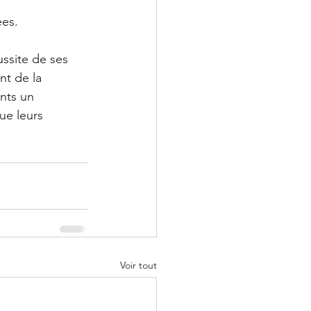
ées.
site de ses 
t de la 
nts un 
ue leurs 
Voir tout