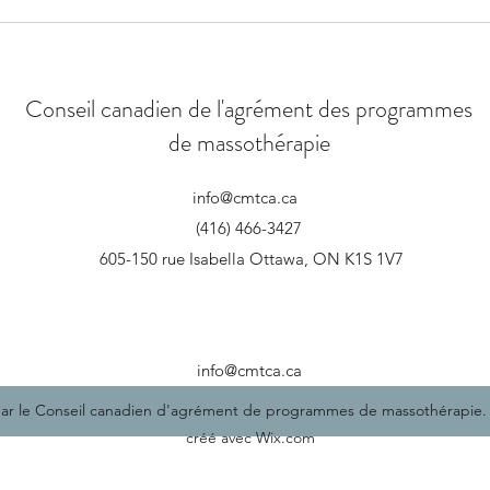
Félic
vient
Conseil canadien de l'agrément des programmes
de massothérapie
info@cmtca.ca
(416) 466-3427
605-150 rue Isabella Ottawa, ON K1S 1V7
info@cmtca.ca
ar le Conseil canadien d'agrément de programmes de massothérapie.
créé avec Wix.com