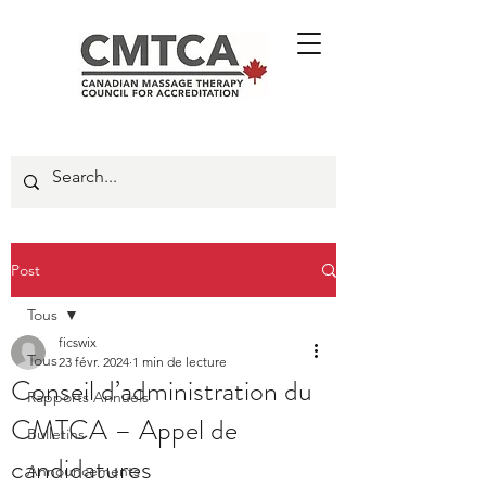
Post
Tous
ficswix
Tous
23 févr. 2024
1 min de lecture
Conseil d’administration du
Rapports Annuels
CMTCA – Appel de
Bulletins
candidatures
Announcements