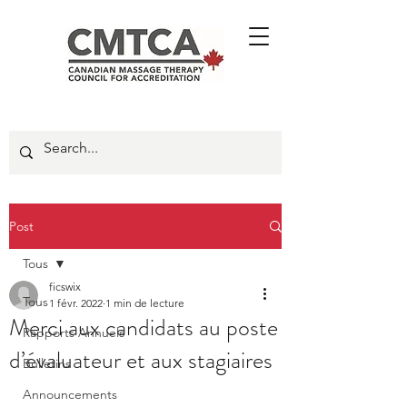
Post
Tous
ficswix
Tous
1 févr. 2022
1 min de lecture
Merci aux candidats au poste
Rapports Annuels
d’évaluateur et aux stagiaires
Bulletins
Announcements